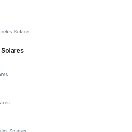
neles Solares
 Solares
ares
lares
eles Solares